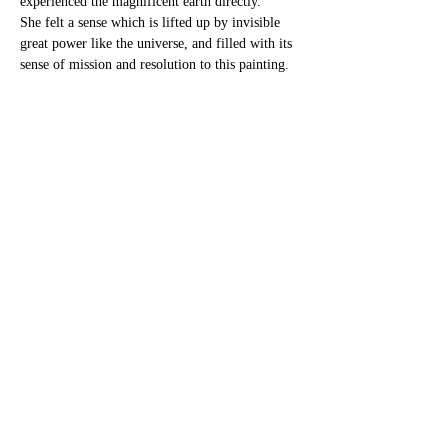
experienced the magnificent earth directly.
She felt a sense which is lifted up by invisible
great power like the universe, and filled with its
sense of mission and resolution to this painting.
DETAILS
Size：A5 （21×14.8cm）
SHIPPING
上記価格は税別です。
■Japan
The price excludes tax.
DELIVERY DATE
・普通郵便/Standard mail：140yen
お使いのモニターによって色味が異なる
■Japan：2〜5 営業日以内に発送します。
(No Tracking Service／Sending to
CANCELLATION POLICY
場合がございます。
mailbox)
Product colour may slightly vary due to
■International：shippping within a week by
・対面郵便/Letter Pack plus：600 yen
お客様都合による交換及びキャンセルに
your monitor settings.
air
CONTACT
(Tracking Service／Sending face-to face)
応じることは致しかねますので予め商品
をお確かめの上、ご購入ください。
コロナウィルスの影響で配送が遅れる可
本商品についてのご質問・ご相談などご
10000円（税別）以上ご購入の方は国内送
能性もございますので、お急ぎの方は事
ざいましたら、お気軽にご連絡くださ
料無料
万が一商品に不備がございましたらご連
前にお問い合わせください。
い。
プライバシーポリシー / 利用規約
​特定商取引法に基づく表示
お問い合わせ
Domestic shipping is free for purchases over
絡ください。