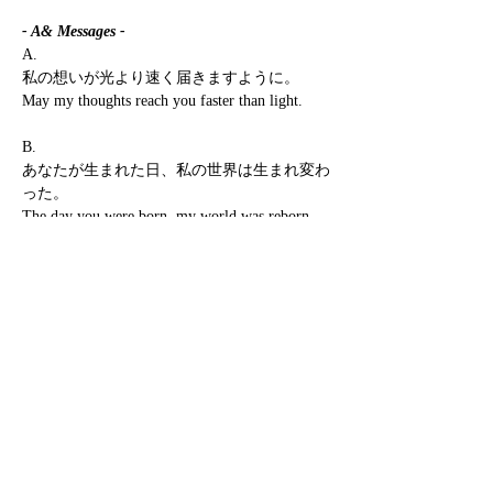
- A& Messages -
A.
私の想いが光より速く届きますように。
May my thoughts reach you faster than light.
B.
あなたが生まれた日、私の世界は生まれ変わ
った。
The day you were born, my world was reborn.
C.
あなたという色が私の世界を染める。
You are the color that saturates my world.
D.
ありがとう。誰かにおめでとうと言える幸せ
があると知りました。
Thank you. I discovered the happiness of
congratulating someone.