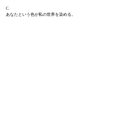
C.
あなたという色が私の世界を染める。
You are the color that saturates my world.
D.
ありがとう。誰かにおめでとうと言える幸せ
があると知りました。
Thank you. I discovered the happiness of
congratulating someone.
E.
この世界は美しいと教えてくれたあなたに。
This is for you. Who told me that this world was
beautiful.
DETAILS