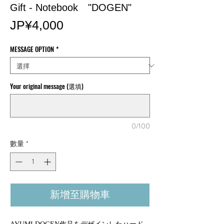
Gift - Notebook "DOGEN"
價
JP¥4,000
格
MESSAGE OPTION
*
Your original message (選填)
0/100
數量
*
新增至購物車