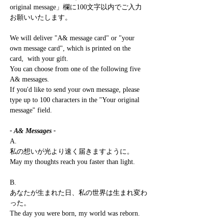
original message」欄に100文字以内でご入力
お願いいたします。
We will deliver "A& message card" or "your
own message card", which is printed on the
card, with your gift.
You can choose from one of the following five
A& messages.
If you'd like to send your own message, please
type up to 100 characters in the "Your original
message" field.
- A& Messages -
A.
私の想いが光より速く届きますように。
May my thoughts reach you faster than light.
B.
あなたが生まれた日、私の世界は生まれ変わ
った。
The day you were born, my world was reborn.