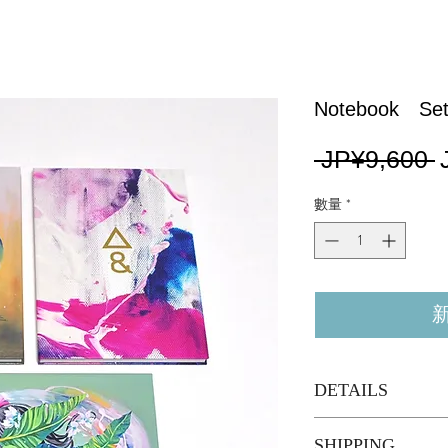
Notebook Set 
 JP¥9,600 
數量
*
DETAILS
Size：A5
SHIPPING