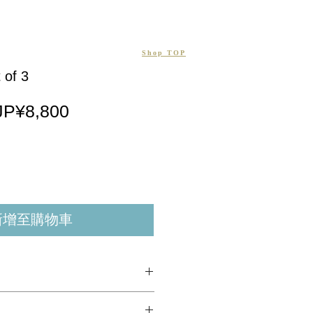
Shop TOP
of 3
一
促
JP¥8,800
般
銷
價
價
格
格
新增至購物車