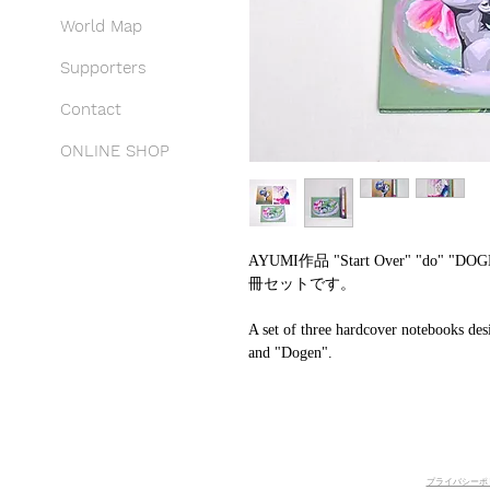
World Map
Supporters
Contact
ONLINE SHOP
AYUMI作品 "Start Over" "
冊セットです。
A set of three hardcover notebooks de
and "Dogen".
プライバシーポリ