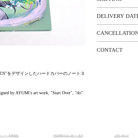
Number of pages：80
Note type：
■Japan
＜Start Over＞方眼紙
DELIVERY DAT
＜do＞横罫線／Horizon
・対面郵便/Letter Pa
＜DOGEN＞無地／Pl
■Japan：2〜5 
(Tracking Service／S
CANCELLATION
上記価格は税別で
■International：shipp
10000円（税別
お客様都合による
The price excludes ta
CONTACT
Domestic shipping is
は致しかねますの
コロナウィルスの
(excluding tax)
入ください。
お使いのモニター
いますので、お急
本商品についての
います。
さい。
ら、お気軽にご連
万が一商品に不備
do" "DOGEN"をデザインしたハードカバーのノート３
Product colour may s
■International Shipp
い。
settings.
Delivery may be dela
Please feel free to c
contact us in advance 
questions.
・International EMS
signed by AYUMI's art work, "Start Over", "do"
(Tracking Service／S
We will not accept ex
✉️info.ayumiendo@
customer circumstanc
Asia：3,500 yen
Oceania, North Ameri
Please feel free to a
the Middle East：6,0
regarding our produc
South America and A
シー / 利用規約
​特定商取引法に基づく表示
お問い合わせ